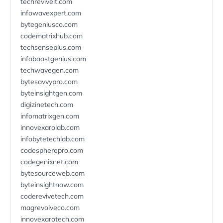
techreviveit.com
infowavexpert.com
bytegeniusco.com
codematrixhub.com
techsenseplus.com
infoboostgenius.com
techwavegen.com
bytesavvypro.com
byteinsightgen.com
digizinetech.com
infomatrixgen.com
innovexarolab.com
infobytetechlab.com
codespherepro.com
codegenixnet.com
bytesourceweb.com
byteinsightnow.com
coderevivetech.com
magrevolveco.com
innovexarotech.com