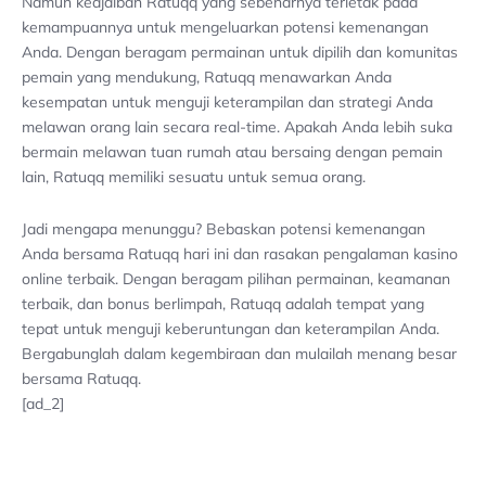
Namun keajaiban Ratuqq yang sebenarnya terletak pada
kemampuannya untuk mengeluarkan potensi kemenangan
Anda. Dengan beragam permainan untuk dipilih dan komunitas
pemain yang mendukung, Ratuqq menawarkan Anda
kesempatan untuk menguji keterampilan dan strategi Anda
melawan orang lain secara real-time. Apakah Anda lebih suka
bermain melawan tuan rumah atau bersaing dengan pemain
lain, Ratuqq memiliki sesuatu untuk semua orang.
Jadi mengapa menunggu? Bebaskan potensi kemenangan
Anda bersama Ratuqq hari ini dan rasakan pengalaman kasino
online terbaik. Dengan beragam pilihan permainan, keamanan
terbaik, dan bonus berlimpah, Ratuqq adalah tempat yang
tepat untuk menguji keberuntungan dan keterampilan Anda.
Bergabunglah dalam kegembiraan dan mulailah menang besar
bersama Ratuqq.
[ad_2]