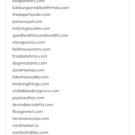
bloglibraries.com
luleburgaznakliyatfirmasi.com
thebapehoodie.com
parasosyal.com
enticingmuslim.com
goodhealthsoundwealth.com
elenapoems.com
hellmouseretro.com
fcsabatehran.com
dogemutants.com
duramaxtop.com
takamasoudia.com
twdoingthings.com
stellabluedesignsco.com
paulsauthor.com
desirablecodeful.com
flexigennet.com
heronameclub.com
medmarket.io
outdoortablez.com