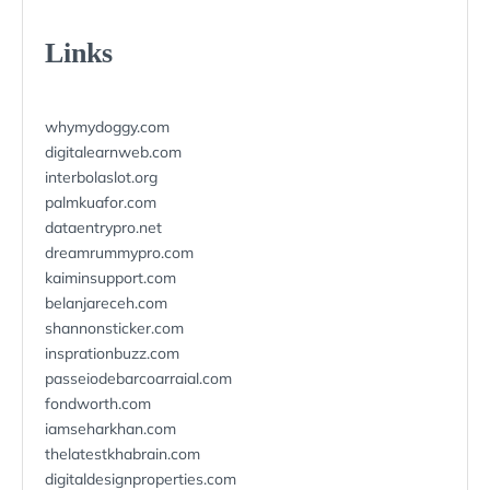
Links
whymydoggy.com
digitalearnweb.com
interbolaslot.org
palmkuafor.com
dataentrypro.net
dreamrummypro.com
kaiminsupport.com
belanjareceh.com
shannonsticker.com
insprationbuzz.com
passeiodebarcoarraial.com
fondworth.com
iamseharkhan.com
thelatestkhabrain.com
digitaldesignproperties.com