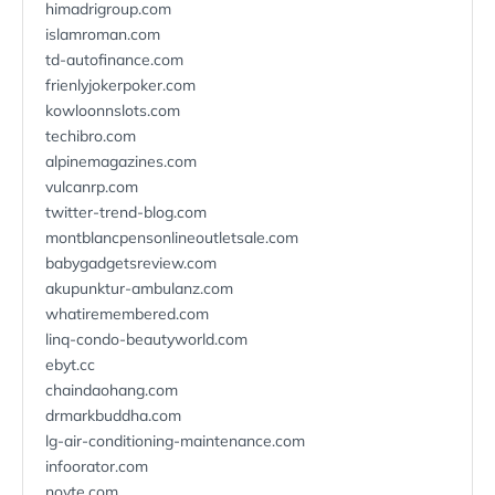
himadrigroup.com
islamroman.com
td-autofinance.com
frienlyjokerpoker.com
kowloonnslots.com
techibro.com
alpinemagazines.com
vulcanrp.com
twitter-trend-blog.com
montblancpensonlineoutletsale.com
babygadgetsreview.com
akupunktur-ambulanz.com
whatiremembered.com
linq-condo-beautyworld.com
ebyt.cc
chaindaohang.com
drmarkbuddha.com
lg-air-conditioning-maintenance.com
infoorator.com
novte.com