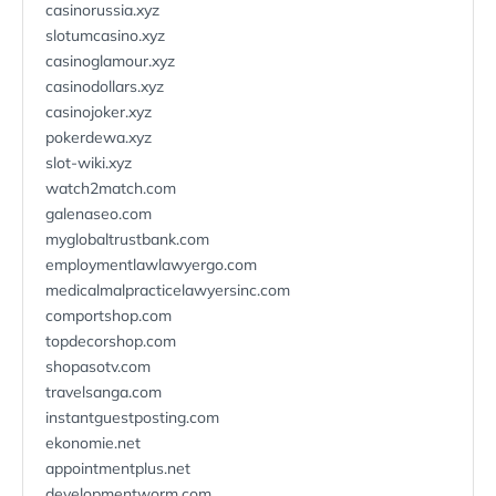
casinorussia.xyz
slotumcasino.xyz
casinoglamour.xyz
casinodollars.xyz
casinojoker.xyz
pokerdewa.xyz
slot-wiki.xyz
watch2match.com
galenaseo.com
myglobaltrustbank.com
employmentlawlawyergo.com
medicalmalpracticelawyersinc.com
comportshop.com
topdecorshop.com
shopasotv.com
travelsanga.com
instantguestposting.com
ekonomie.net
appointmentplus.net
developmentworm.com