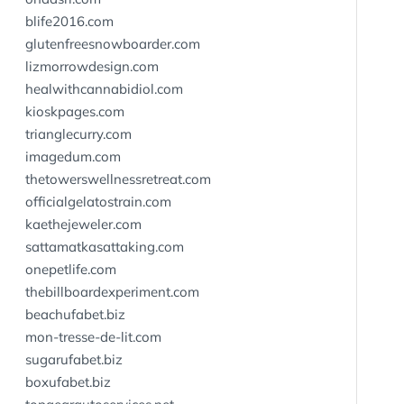
blife2016.com
glutenfreesnowboarder.com
lizmorrowdesign.com
healwithcannabidiol.com
kioskpages.com
trianglecurry.com
imagedum.com
thetowerswellnessretreat.com
officialgelatostrain.com
kaethejeweler.com
sattamatkasattaking.com
onepetlife.com
thebillboardexperiment.com
beachufabet.biz
mon-tresse-de-lit.com
sugarufabet.biz
boxufabet.biz