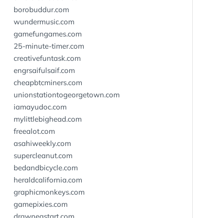
borobuddur.com
wundermusic.com
gamefungames.com
25-minute-timer.com
creativefuntask.com
engrsaifulsaif.com
cheapbtcminers.com
unionstationtogeorgetown.com
iamayudoc.com
mylittlebighead.com
freealot.com
asahiweekly.com
supercleanut.com
bedandbicycle.com
heraldcalifornia.com
graphicmonkeys.com
gamepixies.com
drawneastart.com