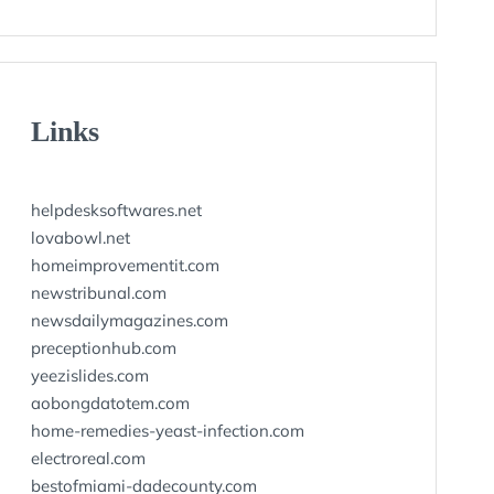
Links
helpdesksoftwares.net
lovabowl.net
homeimprovementit.com
newstribunal.com
newsdailymagazines.com
preceptionhub.com
yeezislides.com
aobongdatotem.com
home-remedies-yeast-infection.com
electroreal.com
bestofmiami-dadecounty.com