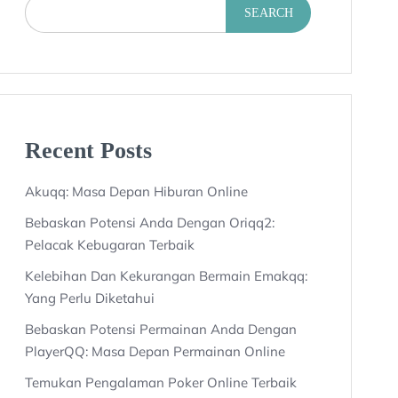
SEARCH
Recent Posts
Akuqq: Masa Depan Hiburan Online
Bebaskan Potensi Anda Dengan Oriqq2:
Pelacak Kebugaran Terbaik
Kelebihan Dan Kekurangan Bermain Emakqq:
Yang Perlu Diketahui
Bebaskan Potensi Permainan Anda Dengan
PlayerQQ: Masa Depan Permainan Online
Temukan Pengalaman Poker Online Terbaik