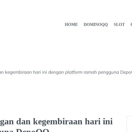
HOME
DOMINOQQ
SLOT
an slot online gacor dan keamanan terjamin. Dapatkan pengalam
 Slot Online Gacor dan Keamanan Terjamin
n kegembiraan hari ini dengan platform ramah pengguna Dep
gan dan kegembiraan hari ini
guna DepoQQ