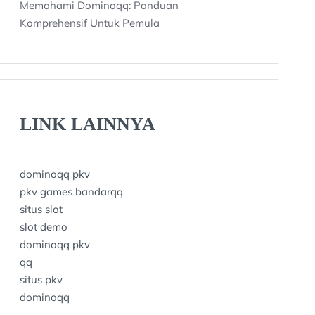
Memahami Dominoqq: Panduan
Komprehensif Untuk Pemula
LINK LAINNYA
dominoqq pkv
pkv games bandarqq
situs slot
slot demo
dominoqq pkv
qq
situs pkv
dominoqq