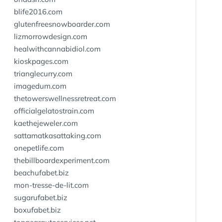
blife2016.com
glutenfreesnowboarder.com
lizmorrowdesign.com
healwithcannabidiol.com
kioskpages.com
trianglecurry.com
imagedum.com
thetowerswellnessretreat.com
officialgelatostrain.com
kaethejeweler.com
sattamatkasattaking.com
onepetlife.com
thebillboardexperiment.com
beachufabet.biz
mon-tresse-de-lit.com
sugarufabet.biz
boxufabet.biz