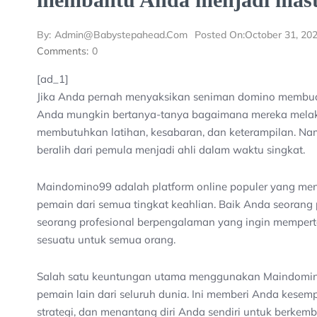
By:
Admin@babystepahead.com
Posted On:
October 31, 20
Comments:
0
[ad_1]
Jika Anda pernah menyaksikan seniman domino membuat
Anda mungkin bertanya-tanya bagaimana mereka melak
membutuhkan latihan, kesabaran, dan keterampilan. 
beralih dari pemula menjadi ahli dalam waktu singkat.
Maindomino99 adalah platform online populer yang m
pemain dari semua tingkat keahlian. Baik Anda seorang
seorang profesional berpengalaman yang ingin memper
sesuatu untuk semua orang.
Salah satu keuntungan utama menggunakan Maindomi
pemain lain dari seluruh dunia. Ini memberi Anda kesem
strategi, dan menantang diri Anda sendiri untuk berk