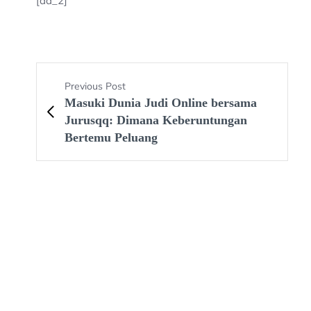
[ad_2]
Previous Post
Masuki Dunia Judi Online bersama
Jurusqq: Dimana Keberuntungan
Bertemu Peluang