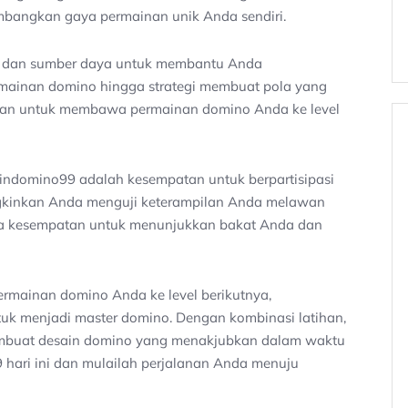
mbangkan gaya permainan unik Anda sendiri.
al dan sumber daya untuk membantu Anda
rmainan domino hingga strategi membuat pola yang
kan untuk membawa permainan domino Anda ke level
domino99 adalah kesempatan untuk berpartisipasi
ngkinkan Anda menguji keterampilan Anda melawan
da kesempatan untuk menunjukkan bakat Anda dan
rmainan domino Anda ke level berikutnya,
k menjadi master domino. Dengan kombinasi latihan,
embuat desain domino yang menakjubkan dalam waktu
hari ini dan mulailah perjalanan Anda menuju