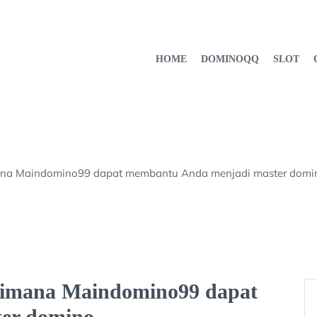
HOME
DOMINOQQ
SLOT
an slot online gacor dan keamanan terjamin. Dapatkan pengala
 Slot Online Gacor dan Keamanan Terjamin
mana Maindomino99 dapat membantu Anda menjadi master domi
gaimana Maindomino99 dapat
er domino