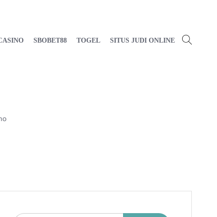
CASINO
SBOBET88
TOGEL
SITUS JUDI ONLINE
man bermain yang aman dan menyenangkan di platform ini.
no