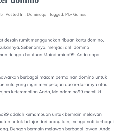
25
Posted In :
Dominoqq
Tagged:
Pkv Games
 desain rumit menggunakan ribuan kartu domino,
ukannya. Sebenarnya, menjadi ahli domino
Namun dengan bantuan Maindomino99, Anda dapat
enawarkan berbagai macam permainan domino untuk
 pemula yang ingin mempelajari dasar-dasarnya atau
tajam keterampilan Anda, Maindomino99 memiliki
no99 adalah kemampuan untuk bermain melawan
patan untuk belajar dari orang lain, mengamati berbagai
embang. Dengan bermain melawan berbagai lawan, Anda