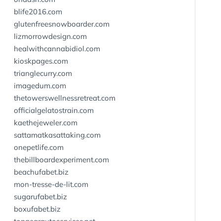
blife2016.com
glutenfreesnowboarder.com
lizmorrowdesign.com
healwithcannabidiol.com
kioskpages.com
trianglecurry.com
imagedum.com
thetowerswellnessretreat.com
officialgelatostrain.com
kaethejeweler.com
sattamatkasattaking.com
onepetlife.com
thebillboardexperiment.com
beachufabet.biz
mon-tresse-de-lit.com
sugarufabet.biz
boxufabet.biz