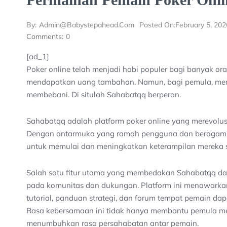
By:
Admin@babystepahead.com
Posted On:
February 5, 202
Comments:
0
[ad_1]
Poker online telah menjadi hobi populer bagi banyak or
mendapatkan uang tambahan. Namun, bagi pemula, menje
membebani. Di situlah Sahabatqq berperan.
Sahabatqq adalah platform poker online yang merevolus
Dengan antarmuka yang ramah pengguna dan beragam 
untuk memulai dan meningkatkan keterampilan mereka s
Salah satu fitur utama yang membedakan Sahabatqq dar
pada komunitas dan dukungan. Platform ini menawarka
tutorial, panduan strategi, dan forum tempat pemain dap
Rasa kebersamaan ini tidak hanya membantu pemula me
menumbuhkan rasa persahabatan antar pemain.