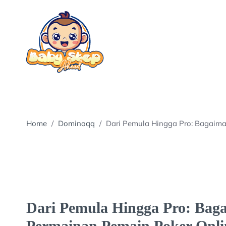
Skip
to
content
Mainkan slot online di situs terpercaya yang menawark
Situs Slot Online Terpercaya dengan
Home
/
Dominoqq
/
Dari Pemula Hingga Pro: Bagaim
Dari Pemula Hingga Pro: Ba
Permainan Pemain Poker Onli