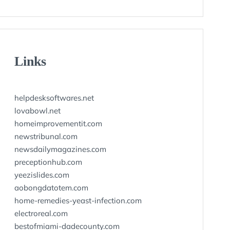
Links
helpdesksoftwares.net
lovabowl.net
homeimprovementit.com
newstribunal.com
newsdailymagazines.com
preceptionhub.com
yeezislides.com
aobongdatotem.com
home-remedies-yeast-infection.com
electroreal.com
bestofmiami-dadecounty.com