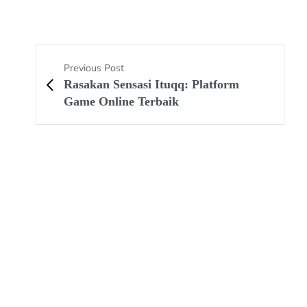
Previous Post
Rasakan Sensasi Ituqq: Platform
Game Online Terbaik