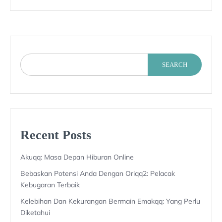
SEARCH
Recent Posts
Akuqq: Masa Depan Hiburan Online
Bebaskan Potensi Anda Dengan Oriqq2: Pelacak
Kebugaran Terbaik
Kelebihan Dan Kekurangan Bermain Emakqq: Yang Perlu
Diketahui