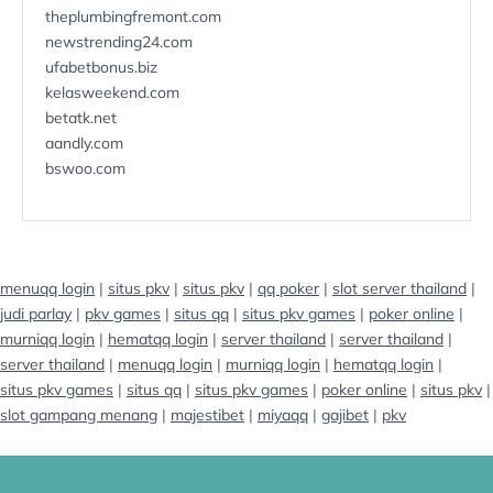
theplumbingfremont.com
newstrending24.com
ufabetbonus.biz
kelasweekend.com
betatk.net
aandly.com
bswoo.com
menuqq login
|
situs pkv
|
situs pkv
|
qq poker
|
slot server thailand
|
judi parlay
|
pkv games
|
situs qq
|
situs pkv games
|
poker online
|
murniqq login
|
hematqq login
|
server thailand
|
server thailand
|
server thailand
|
menuqq login
|
murniqq login
|
hematqq login
|
situs pkv games
|
situs qq
|
situs pkv games
|
poker online
|
situs pkv
|
slot gampang menang
|
majestibet
|
miyaqq
|
gajibet
|
pkv