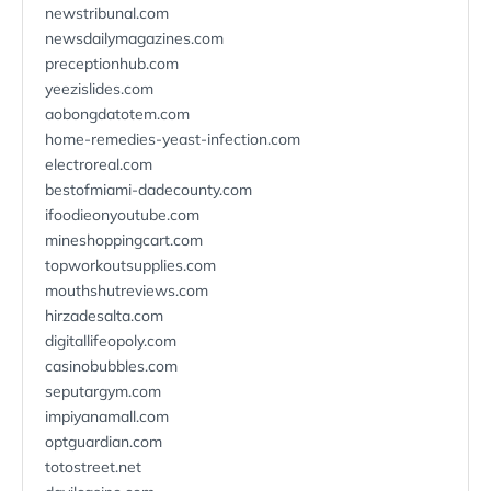
newstribunal.com
newsdailymagazines.com
preceptionhub.com
yeezislides.com
aobongdatotem.com
home-remedies-yeast-infection.com
electroreal.com
bestofmiami-dadecounty.com
ifoodieonyoutube.com
mineshoppingcart.com
topworkoutsupplies.com
mouthshutreviews.com
hirzadesalta.com
digitallifeopoly.com
casinobubbles.com
seputargym.com
impiyanamall.com
optguardian.com
totostreet.net