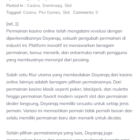
Posted In :
Casino
,
Dominoqq
,
Slot
Tagged:
Casino
,
Pkv Games
,
Slot
Comments:
0
[ad_1]
Permainan kasino online telah mengalami revolusi dengan
diperkenalkannya Doyanqq, sebuah pengubah permainan di
industri ini. Platform inovatif ini menawarkan beragam
permainan, bonus menarik, dan antarmuka ramah pengguna
yang membuatnya menonjol dari pesaing.
Salah satu fitur utama yang membedakan Doyanqq dari kasino
online lainnya adalah beragam pilihan permainannya. Dari
permainan kasino klasik seperti poker, blackjack, dan roulette
hingga permainan favorit modern seperti slot dan permainan
dealer langsung, Doyanqq memiliki sesuatu untuk setiap jenis
pemain. Variasi ini memastikan pemain tidak pernah bosan dan
selalu memiliki permainan baru dan menarik untuk dicoba.
Selain pilihan permainannya yang luas, Doyanqq juga