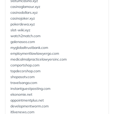
slotumcasino.xyz
casinoglamour.xyz
casinodollars.xyz
casinojoker.xyz
pokerdewa.xyz
slot-wiki.xyz
watch2match.com
galenaseo.com
myglobaltrustbank.com
employmentlawlawyergo.com
medicalmalpracticelawyersinc.com
comportshop.com
topdecorshop.com
shopasotv.com
travelsanga.com
instantguestposting.com
ekonomie.net
appointmentplus.net
developmentworm.com
itlivenews.com