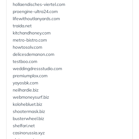
hollaendisches-viertel.com
proengine-ultra24.com
lifewithoutlanyards.com
traida.net
kitchandhoney.com
metro-bistro.com
howtosolv.com
delicesdemanon.com
testboo.com
weddingdressstudio.com
premiumplox.com
yayosbk.com
neilhardie.biz
webmoneysurf.biz
kolohebluet.biz
shootermask.biz
busterwheel.biz
shelfari.net
casinorussia.xyz