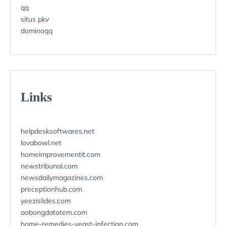
qq
situs pkv
dominoqq
Links
helpdesksoftwares.net
lovabowl.net
homeimprovementit.com
newstribunal.com
newsdailymagazines.com
preceptionhub.com
yeezislides.com
aobongdatotem.com
home-remedies-yeast-infection.com