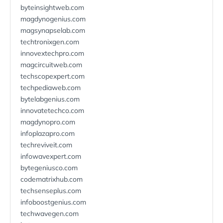
byteinsightweb.com
magdynogenius.com
magsynapselab.com
techtronixgen.com
innovextechpro.com
magcircuitweb.com
techscopexpert.com
techpediaweb.com
bytelabgenius.com
innovatetechco.com
magdynopro.com
infoplazapro.com
techreviveit.com
infowavexpert.com
bytegeniusco.com
codematrixhub.com
techsenseplus.com
infoboostgenius.com
techwavegen.com