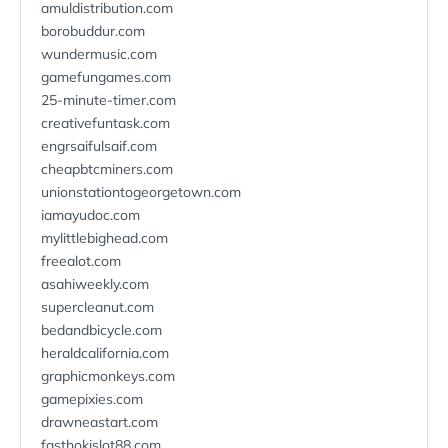
amuldistribution.com
borobuddur.com
wundermusic.com
gamefungames.com
25-minute-timer.com
creativefuntask.com
engrsaifulsaif.com
cheapbtcminers.com
unionstationtogeorgetown.com
iamayudoc.com
mylittlebighead.com
freealot.com
asahiweekly.com
supercleanut.com
bedandbicycle.com
heraldcalifornia.com
graphicmonkeys.com
gamepixies.com
drawneastart.com
fasthokislot88.com