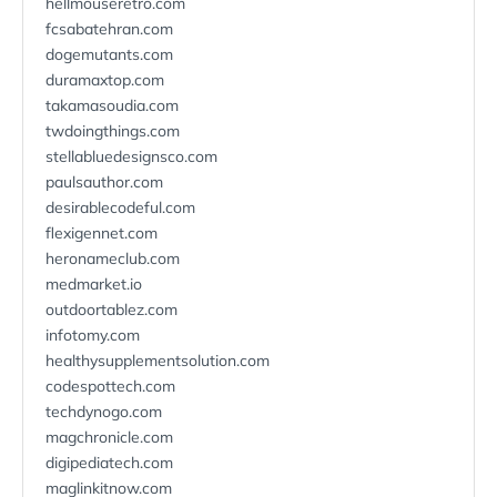
hellmouseretro.com
fcsabatehran.com
dogemutants.com
duramaxtop.com
takamasoudia.com
twdoingthings.com
stellabluedesignsco.com
paulsauthor.com
desirablecodeful.com
flexigennet.com
heronameclub.com
medmarket.io
outdoortablez.com
infotomy.com
healthysupplementsolution.com
codespottech.com
techdynogo.com
magchronicle.com
digipediatech.com
maglinkitnow.com