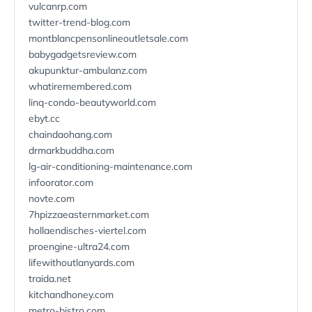
vulcanrp.com
twitter-trend-blog.com
montblancpensonlineoutletsale.com
babygadgetsreview.com
akupunktur-ambulanz.com
whatiremembered.com
linq-condo-beautyworld.com
ebyt.cc
chaindaohang.com
drmarkbuddha.com
lg-air-conditioning-maintenance.com
infoorator.com
novte.com
7hpizzaeasternmarket.com
hollaendisches-viertel.com
proengine-ultra24.com
lifewithoutlanyards.com
traida.net
kitchandhoney.com
metro-bistro.com