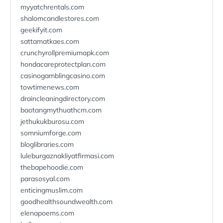
myyatchrentals.com
shalomcandlestores.com
geekifyit.com
sattamatkaes.com
crunchyrollpremiumapk.com
hondacareprotectplan.com
casinogamblingcasino.com
towtimenews.com
draincleaningdirectory.com
baotangmythuathcm.com
jethukukburosu.com
somniumforge.com
bloglibraries.com
luleburgaznakliyatfirmasi.com
thebapehoodie.com
parasosyal.com
enticingmuslim.com
goodhealthsoundwealth.com
elenapoems.com