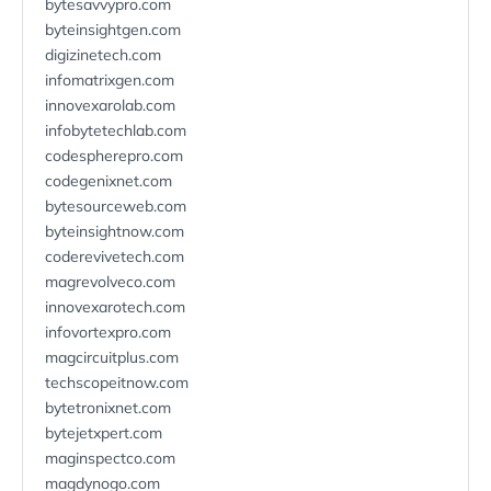
bytesavvypro.com
byteinsightgen.com
digizinetech.com
infomatrixgen.com
innovexarolab.com
infobytetechlab.com
codespherepro.com
codegenixnet.com
bytesourceweb.com
byteinsightnow.com
coderevivetech.com
magrevolveco.com
innovexarotech.com
infovortexpro.com
magcircuitplus.com
techscopeitnow.com
bytetronixnet.com
bytejetxpert.com
maginspectco.com
magdynogo.com