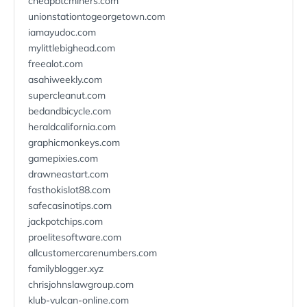
cheapbtcminers.com
unionstationtogeorgetown.com
iamayudoc.com
mylittlebighead.com
freealot.com
asahiweekly.com
supercleanut.com
bedandbicycle.com
heraldcalifornia.com
graphicmonkeys.com
gamepixies.com
drawneastart.com
fasthokislot88.com
safecasinotips.com
jackpotchips.com
proelitesoftware.com
allcustomercarenumbers.com
familyblogger.xyz
chrisjohnslawgroup.com
klub-vulcan-online.com