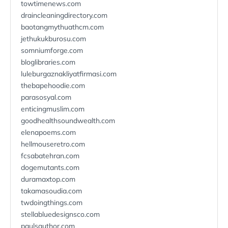
towtimenews.com
draincleaningdirectory.com
baotangmythuathcm.com
jethukukburosu.com
somniumforge.com
bloglibraries.com
luleburgaznakliyatfirmasi.com
thebapehoodie.com
parasosyal.com
enticingmuslim.com
goodhealthsoundwealth.com
elenapoems.com
hellmouseretro.com
fcsabatehran.com
dogemutants.com
duramaxtop.com
takamasoudia.com
twdoingthings.com
stellabluedesignsco.com
paulsauthor.com