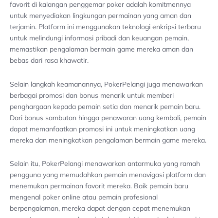
favorit di kalangan penggemar poker adalah komitmennya
untuk menyediakan lingkungan permainan yang aman dan
terjamin. Platform ini menggunakan teknologi enkripsi terbaru
untuk melindungi informasi pribadi dan keuangan pemain,
memastikan pengalaman bermain game mereka aman dan
bebas dari rasa khawatir.
Selain langkah keamanannya, PokerPelangi juga menawarkan
berbagai promosi dan bonus menarik untuk memberi
penghargaan kepada pemain setia dan menarik pemain baru.
Dari bonus sambutan hingga penawaran uang kembali, pemain
dapat memanfaatkan promosi ini untuk meningkatkan uang
mereka dan meningkatkan pengalaman bermain game mereka.
Selain itu, PokerPelangi menawarkan antarmuka yang ramah
pengguna yang memudahkan pemain menavigasi platform dan
menemukan permainan favorit mereka. Baik pemain baru
mengenal poker online atau pemain profesional
berpengalaman, mereka dapat dengan cepat menemukan