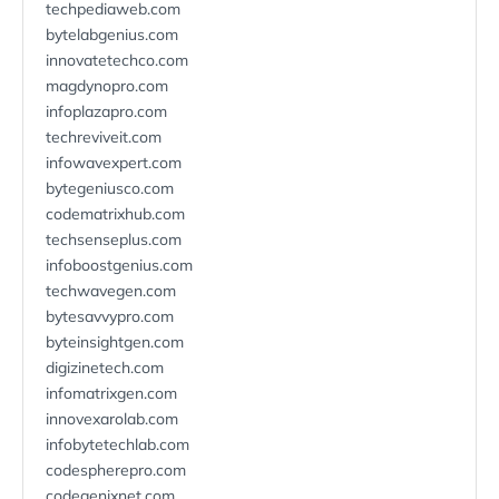
techpediaweb.com
bytelabgenius.com
innovatetechco.com
magdynopro.com
infoplazapro.com
techreviveit.com
infowavexpert.com
bytegeniusco.com
codematrixhub.com
techsenseplus.com
infoboostgenius.com
techwavegen.com
bytesavvypro.com
byteinsightgen.com
digizinetech.com
infomatrixgen.com
innovexarolab.com
infobytetechlab.com
codespherepro.com
codegenixnet.com