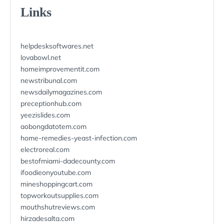
Links
helpdesksoftwares.net
lovabowl.net
homeimprovementit.com
newstribunal.com
newsdailymagazines.com
preceptionhub.com
yeezislides.com
aobongdatotem.com
home-remedies-yeast-infection.com
electroreal.com
bestofmiami-dadecounty.com
ifoodieonyoutube.com
mineshoppingcart.com
topworkoutsupplies.com
mouthshutreviews.com
hirzadesalta.com