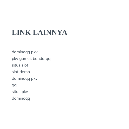
LINK LAINNYA
dominoqq pkv
pkv games bandarqq
situs slot
slot demo
dominoqq pkv
qq
situs pkv
dominoqq