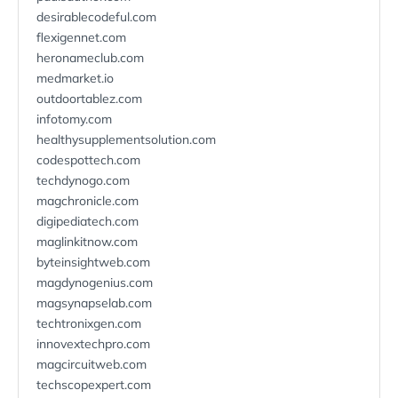
desirablecodeful.com
flexigennet.com
heronameclub.com
medmarket.io
outdoortablez.com
infotomy.com
healthysupplementsolution.com
codespottech.com
techdynogo.com
magchronicle.com
digipediatech.com
maglinkitnow.com
byteinsightweb.com
magdynogenius.com
magsynapselab.com
techtronixgen.com
innovextechpro.com
magcircuitweb.com
techscopexpert.com