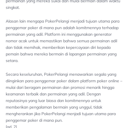
permainan yang mereka sukai dan mulai bermain dalam waktu
singkat.
Alasan lain mengapa PokerPelangi menjadi tujuan utama para
penggemar poker di mana pun adalah komitmennya terhadap
permainan yang adil. Platform ini menggunakan generator
nomor acak untuk memastikan bahwa semua permainan adil
dan tidak memihak, memberikan kepercayaan diri kepada
pemain bahwa mereka bermain di lapangan permainan yang
setara.
Secara keseluruhan, PokerPelangi menawarkan segala yang
diinginkan para penggemar poker dalam platform poker online –
mulai dari beragam permainan dan promosi menarik hingga
keamanan terbaik dan permainan yang adil. Dengan
reputasinya yang luar biasa dan komitmennya untuk
memberikan pengalaman bermain yang unggul, tidak
mengherankan jika PokerPelangi menjadi tujuan utama para
penggemar poker di mana pun.
[ad_2]