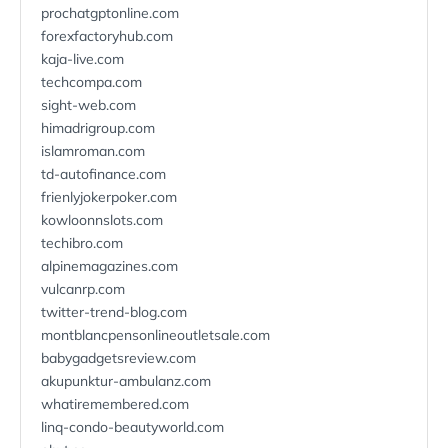
prochatgptonline.com
forexfactoryhub.com
kaja-live.com
techcompa.com
sight-web.com
himadrigroup.com
islamroman.com
td-autofinance.com
frienlyjokerpoker.com
kowloonnslots.com
techibro.com
alpinemagazines.com
vulcanrp.com
twitter-trend-blog.com
montblancpensonlineoutletsale.com
babygadgetsreview.com
akupunktur-ambulanz.com
whatiremembered.com
linq-condo-beautyworld.com