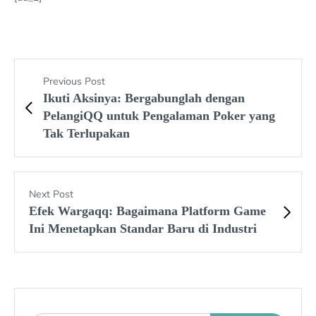
Previous Post
Ikuti Aksinya: Bergabunglah dengan
PelangiQQ untuk Pengalaman Poker yang
Tak Terlupakan
Next Post
Efek Wargaqq: Bagaimana Platform Game
Ini Menetapkan Standar Baru di Industri