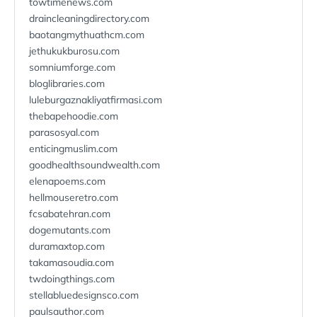
towtimenews.com
draincleaningdirectory.com
baotangmythuathcm.com
jethukukburosu.com
somniumforge.com
bloglibraries.com
luleburgaznakliyatfirmasi.com
thebapehoodie.com
parasosyal.com
enticingmuslim.com
goodhealthsoundwealth.com
elenapoems.com
hellmouseretro.com
fcsabatehran.com
dogemutants.com
duramaxtop.com
takamasoudia.com
twdoingthings.com
stellabluedesignsco.com
paulsauthor.com