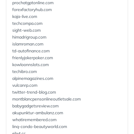
prochatgptonline.com
forexfactoryhub.com
kaja-live.com
techcompa.com
sight-web.com
himadrigroup.com
islamroman.com
td-autofinance.com
frienlyjokerpoker.com
kowloonnslots.com
techibro.com
alpinemagazines.com
vulcanrp.com
twitter-trend-blog.com
montblancpensonlineoutletsale.com
babygadgetsreview.com
akupunktur-ambulanz.com
whatiremembered.com
linq-condo-beautyworld.com
ebyt.cc