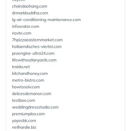
chaindaohang.com
drmarkbuddha.com
lg-air-conditioning-maintenance.com
infoorator.com
novte.com
7hpizzaeasternmarket.com
hollaendisches-viertel.com
proengine-ultra24.com
lifewithoutlanyards.com
traida.net
kitchandhoney.com
metro-bistro.com
howtosolv.com
delicesdemanon.com
testboo.com
weddingdressstudio.com
premiumplox.com
yayosbk.com
neilhardie.biz