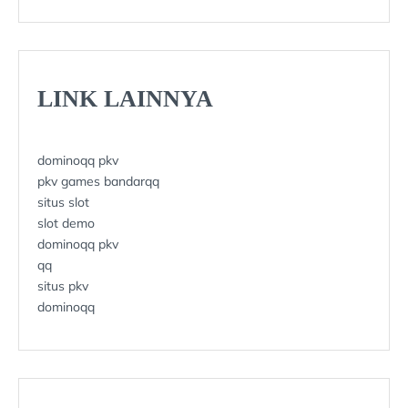
LINK LAINNYA
dominoqq pkv
pkv games bandarqq
situs slot
slot demo
dominoqq pkv
qq
situs pkv
dominoqq