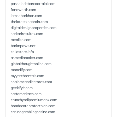
passeiodebarcoarraial.com
fondworth.com
iamseharkhan.com
thelatestkhabrain.com
digitaldesignproperties.com
sarkariresultex.com
mealizo.com
barknpaws.net
cellostore.info
asmediamaker.com
globalthoughtonline.com
moneiify.com
myyatchrentals.com
shalomcandlestores.com
geekifyit.com
sattamatkaes.com
crunchyrollpremiumapk.com
hondacareprotectplan.com
casinogamblingcasino.com