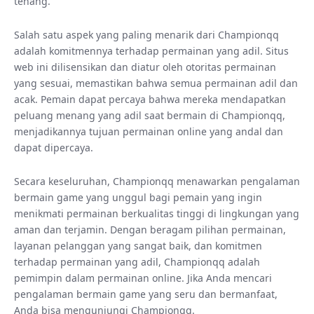
tenang.
Salah satu aspek yang paling menarik dari Championqq ​​
adalah komitmennya terhadap permainan yang adil. Situs
web ini dilisensikan dan diatur oleh otoritas permainan
yang sesuai, memastikan bahwa semua permainan adil dan
acak. Pemain dapat percaya bahwa mereka mendapatkan
peluang menang yang adil saat bermain di Championqq,
menjadikannya tujuan permainan online yang andal dan
dapat dipercaya.
Secara keseluruhan, Championqq ​​menawarkan pengalaman
bermain game yang unggul bagi pemain yang ingin
menikmati permainan berkualitas tinggi di lingkungan yang
aman dan terjamin. Dengan beragam pilihan permainan,
layanan pelanggan yang sangat baik, dan komitmen
terhadap permainan yang adil, Championqq ​​adalah
pemimpin dalam permainan online. Jika Anda mencari
pengalaman bermain game yang seru dan bermanfaat,
Anda bisa mengunjungi Championqq.