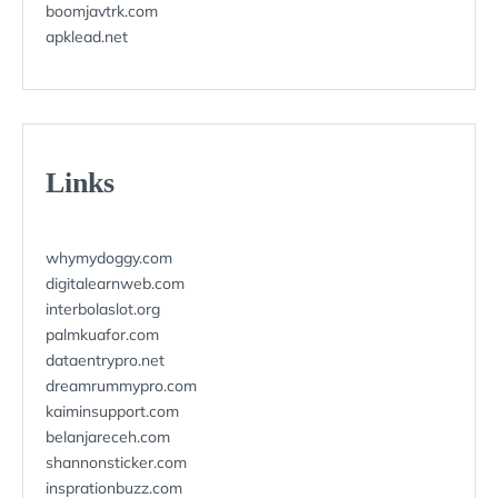
boomjavtrk.com
apklead.net
Links
whymydoggy.com
digitalearnweb.com
interbolaslot.org
palmkuafor.com
dataentrypro.net
dreamrummypro.com
kaiminsupport.com
belanjareceh.com
shannonsticker.com
insprationbuzz.com