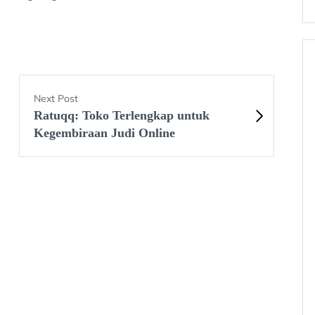
Next Post
Ratuqq: Toko Terlengkap untuk
Kegembiraan Judi Online