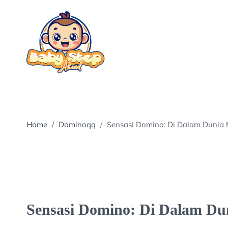
Skip
to
content
Mainkan slot online di situs terpercaya yang menawark
Situs Slot Online Terpercaya dengan
Home
/
Dominoqq
/
Sensasi Domino: Di Dalam Dunia
Sensasi Domino: Di Dalam Du