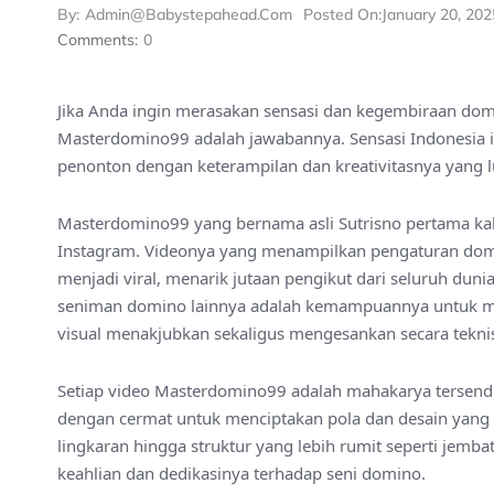
By:
Admin@babystepahead.com
Posted On:
January 20, 202
Comments:
0
Jika Anda ingin merasakan sensasi dan kegembiraan do
Masterdomino99 adalah jawabannya. Sensasi Indonesia
penonton dengan keterampilan dan kreativitasnya yang l
Masterdomino99 yang bernama asli Sutrisno pertama kali 
Instagram. Videonya yang menampilkan pengaturan domi
menjadi viral, menarik jutaan pengikut dari seluruh d
seniman domino lainnya adalah kemampuannya untuk men
visual menakjubkan sekaligus mengesankan secara tekni
Setiap video Masterdomino99 adalah mahakarya tersend
dengan cermat untuk menciptakan pola dan desain yang 
lingkaran hingga struktur yang lebih rumit seperti jemb
keahlian dan dedikasinya terhadap seni domino.