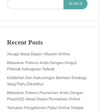
SEARCH
Recent Posts
Akuqq: Masa Depan Hiburan Online
Bebaskan Potensi Anda Dengan Oriqq2:
Pelacak Kebugaran Terbaik
Kelebihan Dan Kekurangan Bermain Emakqq:
Yang Perlu Diketahui
Bebaskan Potensi Permainan Anda Dengan
PlayerQQ: Masa Depan Permainan Online
Temukan Pengalaman Poker Online Terbaik