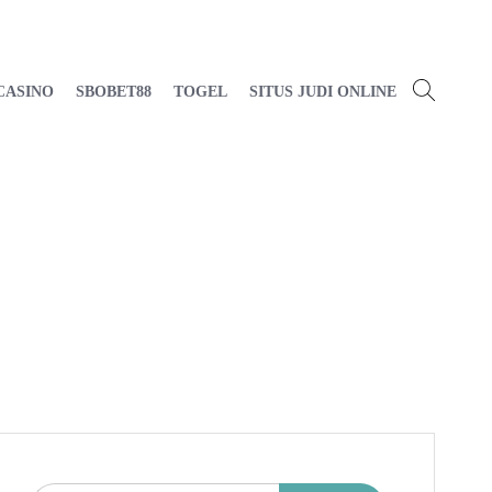
CASINO
SBOBET88
TOGEL
SITUS JUDI ONLINE
an bermain yang aman dan menyenangkan di platform ini.