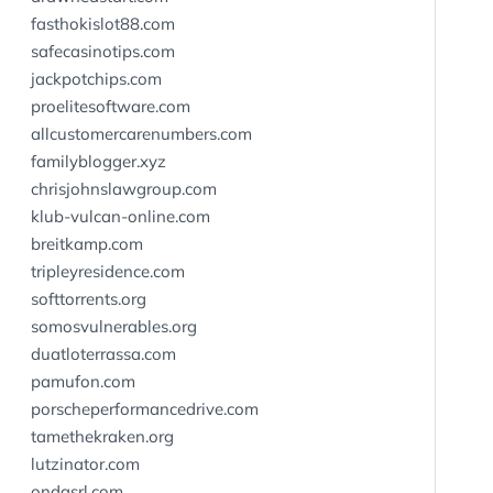
fasthokislot88.com
safecasinotips.com
jackpotchips.com
proelitesoftware.com
allcustomercarenumbers.com
familyblogger.xyz
chrisjohnslawgroup.com
klub-vulcan-online.com
breitkamp.com
tripleyresidence.com
softtorrents.org
somosvulnerables.org
duatloterrassa.com
pamufon.com
porscheperformancedrive.com
tamethekraken.org
lutzinator.com
ondasrl.com