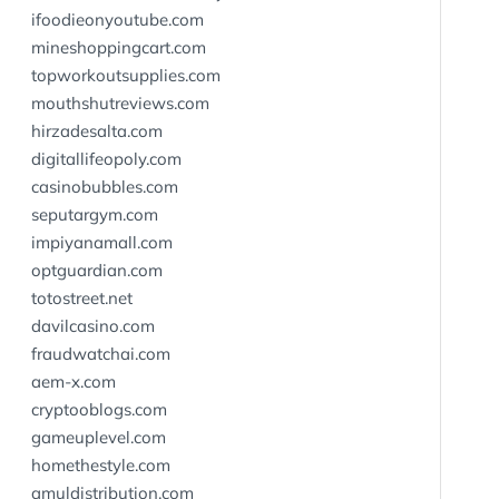
ifoodieonyoutube.com
mineshoppingcart.com
topworkoutsupplies.com
mouthshutreviews.com
hirzadesalta.com
digitallifeopoly.com
casinobubbles.com
seputargym.com
impiyanamall.com
optguardian.com
totostreet.net
davilcasino.com
fraudwatchai.com
aem-x.com
cryptooblogs.com
gameuplevel.com
homethestyle.com
amuldistribution.com