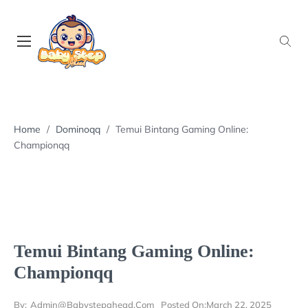
Skip
to
content
Mainkan slot online di situs terpercaya yang menawarkan
Situs Slot Online Terpercaya dengan
slot online gacor dan keamanan terjamin. Dapatkan
Slot Online Gacor dan Keamanan
pengalaman bermain yang aman dan menyenangkan di
platform ini.
Terjamin
Home
/
Dominoqq
/
Temui Bintang Gaming Online:
Championqq
Temui Bintang Gaming Online:
Championqq
By:
Admin@babystepahead.com
Posted On:
March 22, 2025